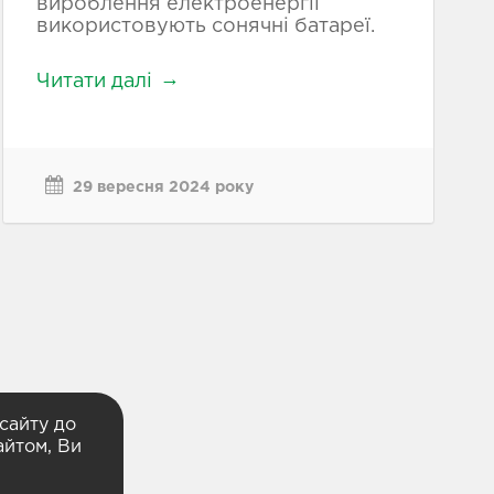
вироблення електроенергії
використовують сонячні батареї.
Читати далі
29 вересня 2024 року
сайту до
айтом, Ви