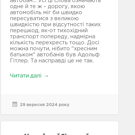
автобан… Усі ці слова означають
одне й те ж – дорогу, якою
автомобіль міг би швидко
пересуватися з великою
швидкістю при відсутності таких
перешкод, як-от тихохідний
транспорт попереду, надмірна
кількість перехресть тощо. Досі
можна почути, нібито "хресним
батьком" автобанів був Адольф
Гітлер. Та насправді це не так.
Читати далі
29 вересня 2024 року