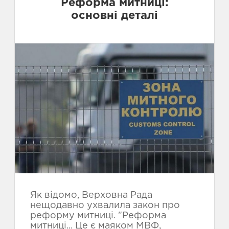
Реформа митниці:
основні деталі
Як відомо, Верховна Рада
нещодавно ухвалила закон про
реформу митниці. "Реформа
митниці... Це є маяком МВФ,