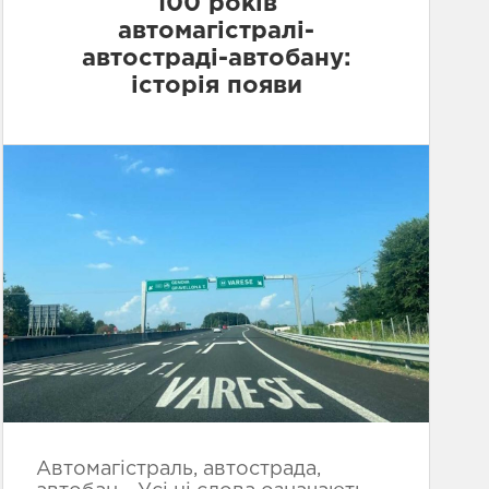
100 років
автомагістралі-
автостраді-автобану:
історія появи
Автомагістраль, автострада,