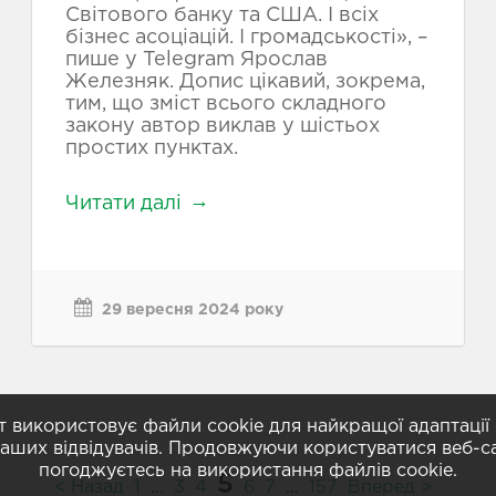
Світового банку та США. І всіх
бізнес асоціацій. І громадськості», –
пише у Telegram Ярослав
Железняк. Допис цікавий, зокрема,
тим, що зміст всього складного
закону автор виклав у шістьох
простих пунктах.
Читати далі
29 вересня 2024 року
т використовує файли cookie для найкращої адаптації 
аших відвідувачів. Продовжуючи користуватися веб-с
погоджуєтесь на використання файлів cookie.
(current)
5
< Назад
1
...
3
4
6
7
...
157
Вперед >