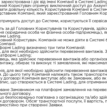
зареєстрована і діє від імені Компанії в Системі Ladi
вний Користувач отримує виключний доступ до Акаунта
и довільну кількість Користувачів Компанії в Систем
ставник Компанії, який зареєстрований Головним Корист
отримують доступ до Системи, користуються її сервіса
ть за дії Головних Користувачів та Користувачів, здійсн
ня (юридична особа чи фізична особа-підприємець), я
еми Lading.
овний Користувач. Компанія не може діяти в Системі 
омпанії.
формі Lading визначено три типи Компаній:
 для якої необхідно здійснити перевезення вантажів.
латформі Lading;
ець, яка здійснює перевезення вантажів або організо
нтажу, обирає та виконує ті замовлення, які максима
ія, для якої необхідно здійснити перевезення вантажів
. До цього типу Компаній належать також транспортно
у договорі Компанія виступає або як Замовник, або як
апис, що створюється в Системі Lading, для отримання
оване Замовником на платформі замовлення на переве
льного договору.
що безпосередньо пов'язана з організацією та/або зд
 договором. Обсяг транспортної послуги, її вартість, п
мостійно при створенні Заявки.