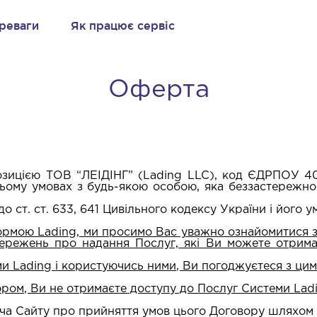
реваги
Як працює сервіс
Оферта
озицією ТОВ “ЛЕІДІНГ” (Lading LLC), код ЄДРПОУ 403
ньому умовах з будь-якою особою, яка беззастережн
до ст. ст. 633, 641 Цивільного кодексу України і його 
ормою Lading, ми просимо Вас уважно ознайомитися з
ережень про надання Послуг, які Ви можете отрима
 Lading і користуючись ними, Ви погоджуєтеся з цим
ром, Ви не отримаєте доступу до Послуг Системи Ladi
ача Сайту про прийняття умов цього Договору шляхом 