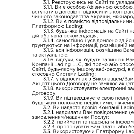
3.1. Реєструючись на Сайті та уклад
3.1.1. Ви є особою (фізичною особою
вступати в договірні відносини з контра
чинного законодавства України, міжнаро
3.1.2. Ви є повністю відповідальни
Платформою Lading;
3.1.3. будь-яка інформація на Сайті
дій або явна рекомендація;
3.1.4. самостійно і усвідомлено здійс
ґрунтуються на інформації, розміщеній н
3.1.5. вся інформація, розміщена Вам
та актуальною;
3.1.6. відгуки, які будуть залишені 
Компанії Lading LLC, які прямо або опос
Сайті, будь-якому іншому веб-ресурсі, в
стосовно Системи Lading;
3.1.7. у відносинах з Виконавцем/З
Акцепт цього Договору не замінює акцеп
3.1.8. використовувати електронні з
Договору.
3.1.9. Ви підтверджуєте свою повну і
будь-яких положень недійсними, нікчемни
3.2. Ви надаєте дозвіл Компанії Ladi
3.2.1. надсилати Вам повідомлення 
замовленням/наданням Послуг;
3.2.2. приймати та надсилати інформ
3.2.3. пропонувати Вам платні або б
3.3. Використовуючи Платформу Ladi