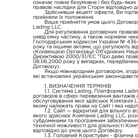
означає повне безумовне і без будь-яки
правові наслідки для Сторін відповідно д
Здійснивши акцепт оферти, Ви підт
прийняли їх положення.
Ваше прийняття умов цього Договор
Lading LLC.
Для регулювання договірних правов
невід’ємну частину, а також нормами чин
Господарським кодексом України № 436-IV
року та іншими актами, що регулюють ві
(Конвенцією Організації Об'єднаних Наці
Директивою 2000/31/ЄС "Про деякі правов
08.06.2000 року у випадках, передбачени
Договору).
Якщо міжнародним договором, згода 
які встановлені українським законодавс
1. ВИЗНАЧЕННЯ ТЕРМІНІВ
1.1.
Система Lading, Платформа Ladi
договорів в сфері перевезення вантажів а
обслуговування якої здійснює Компанія 
якому належать права на Сайт і яка наді
1.2.
Сайт
— відкритий для вільного в
якого здійснює Компанія Lading LLC, розт
субдоменами та програмним забезпечення
технічної можливості для діяльності Комп
відповідно до умов цього Договору.
1.3.
Головний Користувач
- фізична 