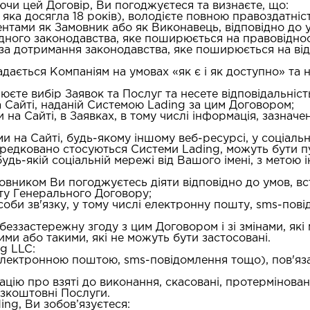
аючи цей Договір, Ви погоджуєтеся та визнаєте, що:
, яка досягла 18 років), володієте повною правоздатні
гентами як Замовник або як Виконавець, відповідно до
дного законодавства, яке поширюється на правовідно
ми за дотримання законодавства, яке поширюється на в
 надається Компаніям на умовах «як є і як доступно» та
нюєте вибір Заявок та Послуг та несете відповідальність 
а Сайті, наданій Системою Lading за цим Договором;
и на Сайті, в Заявках, в тому числі інформація, зазнач
Вами на Сайті, будь-якому іншому веб-ресурсі, у соціал
ередковано стосуються Системи Lading, можуть бути п
 будь-якій соціальній мережі від Вашого імені, з мето
амовником Ви погоджуєтесь діяти відповідно до умов, 
ту Генерального Договору;
асоби зв'язку, у тому числі електронну пошту, sms-по
 беззастережну згоду з цим Договором і зі змінами, як
ми або такими, які не можуть бути застосовані.
ng LLC:
(електронною поштою, sms-повідомлення тощо), пов'яз
ацію про взяті до виконання, скасовані, протермінован
езкоштовні Послуги.
ng, Ви зобов’язуєтеся: