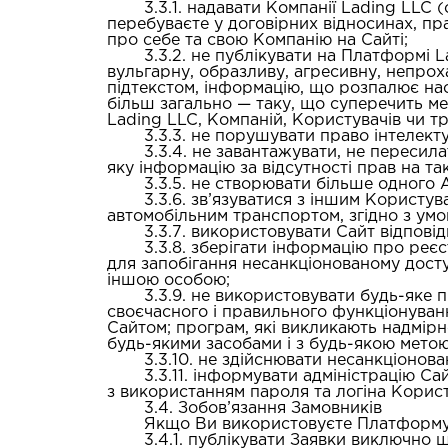
3.3.1. надавати Компанії Lading LLC
перебуваєте у договірних відносинах, пра
про себе та свою Компанію на Сайті;
3.3.2. не публікувати на Платформі 
вульгарну, образливу, агресивну, непро
підтекстом, інформацію, що розпалює на
більш загально — таку, що суперечить м
Lading LLC, Компаній, Користувачів чи тре
3.3.3. не порушувати право інтелект
3.3.4. не завантажувати, не переси
яку інформацію за відсутності прав на так
3.3.5. не створювати більше одного 
3.3.6. зв’язуватися з іншим Корист
автомобільним транспортом, згідно з ум
3.3.7. використовувати Сайт відпові
3.3.8. зберігати інформацію про реєс
для запобігання несанкціонованому доступ
іншою особою;
3.3.9. не використовувати будь-яке
своєчасного і правильного функціонуван
Сайтом; програм, які викликають надмір
будь-якими засобами і з будь-якою метою
3.3.10. не здійснювати несанкціонов
3.3.11. інформувати адміністрацію С
з використанням пароля та логіна Корист
3.4. Зобов’язання Замовників
Якщо Ви використовуєте Платформу L
3.4.1. публікувати Заявки виключно 