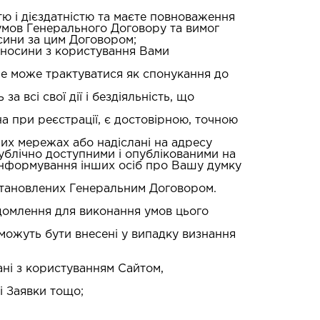
стю і дієздатністю та маєте повноваження
 умов Генерального Договору та вимог
сини за цим Договором;
ідносини з користування Вами
 не може трактуватися як спонукання до
за всі свої дії і бездіяльність, що
ена при реєстрації, є достовірною, точною
ьних мережах або надіслані на адресу
ублічно доступними і опублікованими на
ю інформування інших осіб про Вашу думку
встановлених Генеральним Договором.
відомлення для виконання умов цього
і можуть бути внесені у випадку визнання
ані з користуванням Сайтом,
і Заявки тощо;