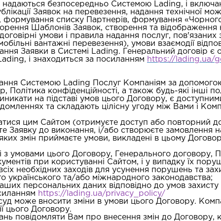
 надаються безпосередньо Системою Lading, і включаю
ублікації Заявок на перевезення, надання технічної м
 формування списку Партнерів, формування «Чорного 
ворення Шаблонів Заявок, створення та відображення 
договірні умови і правила надання послуг, пов'язаних 
обільні вантажні перевезення), умови взаємодії відпо
нання Заявки в Системі Lading. Генеральний договір є 
Lading, і знаходиться за посиланням
https://lading.ua/
дання Системою Lading Послуг Компаніям за допомого
р, Політика конфіденційності, а також будь-які інші п
виникати на підставі умов цього Договору, є доступни
домленнях та складають цілісну угоду між Вами і Ком
тися цим Сайтом (отримуєте доступ або повторний дос
ете Заявку до виконання, і/або створюєте замовлення н
ь-яких змін приймаєте умови, викладені в цьому Догово
;
і з умовами цього Договору, Генерального договору, 
кументів при користуванні Сайтом, і у випадку їх по
сіх необхідних заходів для усунення порушень та зах
о українського та/або міжнародного законодавства;
у Ваших персональних даних відповідно до умов захист
силанням
https://lading.ua/privacy_policy/
зсуд може вносити зміни в умови цього Договору. Комп
ії цього Договору.
ань повідомляти Вам про внесення змін до Договору, кр