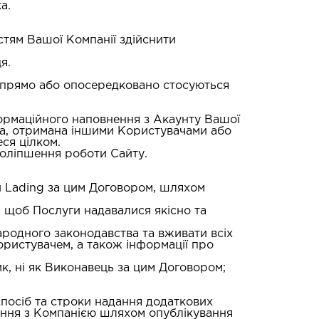
а.
стям Вашої Компанії здійснити
я.
кі прямо або опосередковано стосуються
нформаційного наповнення з Акаунту Вашої
ча, отримана іншими Користувачами або
ся цілком.
 поліпшення роботи Сайту.
и Lading за цим Договором, шляхом
о, щоб Послуги надавалися якісно та
ародного законодавства та вживати всіх
ористувачем, а також інформації про
ик, ні як Виконавець за цим Договором;
 спосіб та строки надання додаткових
дження з Компанією шляхом опублікування