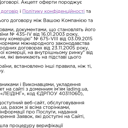
 Договорі. Акцепт оферти породжує
 договір
і
Політику конфіденційності
та
ього договору між Вашою Компанією та
овами, документами, що становлять його
ни № 435-IV від 16.01.2003 року,
ну комерцію” № 675-VIII від 03.09.2015
а нормами міжнародного законодавства
одних договорах від 23.11.2005 року,
ї комерції, на внутрішньому ринку" від
, які виникають на підставі цього
ни, встановлено інші правила, ніж ті,
у.
вниками і Виконавцями, укладення
 на сайті з доменним ім’ям lading.ua,
ю «ЛЕІДІНГ», код ЄДРПОУ 40311060),
доступний веб-сайт, обслуговування
ua, разом зі всіма сторінками,
інформації про Послуги, надання
ення Заявок, які доступні на Сайті,
шла процедуру верифікації