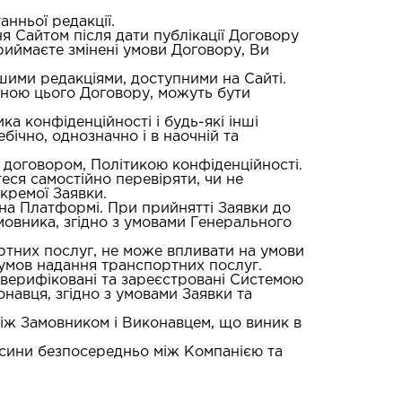
анньої редакції.
 Сайтом після дати публікації Договору
риймаєте змінені умови Договору, Ви
шими редакціями, доступними на Сайті.
тиною цього Договору, можуть бути
а конфіденційності і будь-які інші
бічно, однозначно і в наочній та
 договором, Політикою конфіденційності.
еся самостійно перевіряти, чи не
кремої Заявки.
 на Платформі. При прийнятті Заявки до
мовника, згідно з умовами Генерального
ортних послуг, не може впливати на умови
 умов надання транспортних послуг.
 верифіковані та зареєстровані Системою
навця, згідно з умовами Заявки та
між Замовником і Виконавцем, що виник в
носини безпосередньо між Компанією та