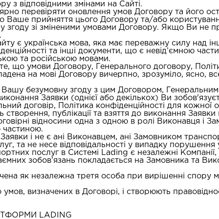
ру з відповідними змінами на Сайті.
лярно перевіряти оновлення умов Договору та його ост
о Ваше прийняття цього Договору та/або користування
ну згоду зі зміненими умовами Договору. Якщо Ви не п
.
йту є українська мова, яка має переважну силу над ін
денційності та інші документи, що є невід’ємною час
ькою та російською мовами.
, що умови Договору, Генерального договору, Політик
адена на мові Договору вичерпно, зрозуміло, ясно, все
ує Вашу безумовну згоду з цим Договором, Генеральним
иконання Заявки (однієї або декількох) Ви зобов'язуєт
ьний договір, Політика конфіденційності для кожної о
ь створення, публікації та взяття до виконання Заявки
оговірні відносини одна з одною в ролі Виконавця і За
ю частиною.
 Заявки і не є ані Виконавцем, ані Замовником трансп
уг, та не несе відповідальності у випадку порушення
ртних послуг в Системі Lading є незалежні Компанії,
заємних зобов’язань покладається на Замовника та Вико
чена як незалежна третя особа при вирішенні спору 
до умов, визначених в Договорі, і створюють правовід
ЛАТФОРМИ LADING