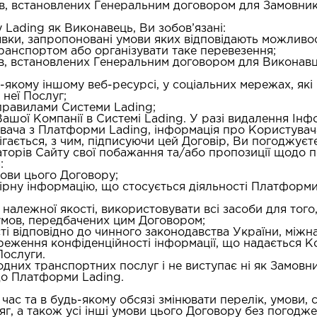
ків, встановлених Генеральним договором для Замовник
ading як Виконавець, Ви зобов’язані:
аявки, запропоновані умови яких відповідають можливо
анспортом або організувати таке перевезення;
ків, встановлених Генеральним договором для Виконавц
удь-якому іншому веб-ресурсі, у соціальних мережах, я
неї Послуг;
з правилами Системи Lading;
 Вашої Компанії в Системі Lading. У разі видалення І
увача з Платформи Lading, інформація про Користува
гається, з чим, підписуючи цей Договір, Ви погоджуєте
раторів Сайту свої побажання та/або пропозиції щодо
:
мови цього Договору;
вірну інформацію, що стосується діяльності Платформ
 належної якості, використовувати всі засоби для тог
 умов, передбачених цим Договором;
ті відповідно до чинного законодавства України, міжн
реження конфіденційності інформації, що надається К
Послуги.
одних транспортних послуг і не виступає ні як Замовн
до Платформи Lading.
й час та в будь-якому обсязі змінювати перелік, умови,
бсяг, а також усі інші умови цього Договору без пого