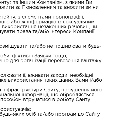
унту) та іншим Компаніям, з якими Ви
ежити за її оновленням та вносити зміни
стойну, з елементами порнографії,
ацію або ж інформацію із сексуальним
о використання незаконних речовин, чи
увати права та/або інтереси Компанії
 розміщувати та/або не поширювати будь-
соби, фіктивні Заявки тощо;
чно для організації перевезення вантажу
олювати її, вживати заходи, необхідні
-яке використання таких даних Вами і/або
я інфраструктури Сайту, порушення його
ональної інформації, що обробляється
способом втручатися в роботу Сайту
ористувачів;
 будь-яких осіб та/або програм до Сайту