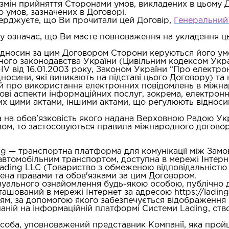
х змін прийняття Сторонами умов, викладених в цьому
о умов, зазначених в Договорі.
верджуєте, що Ви прочитали цей Договір,
Генеральний
у означає, що Ви маєте повноваження на укладення ц
ідносин за цим Договором Сторони керуються його ум
ного законодавства України (Цивільним кодексом Украї
 від 16.01.2003 року, Законом України “Про електрон
дносини, які виникають на підставі цього Договору) т
й про використання електронних повідомлень в міжнар
і аспекти інформаційних послуг, зокрема, електронно
х цими актами, іншими актами, що регулюють відносини
на обов'язковість якого надана Верховною Радою Украї
твом, то застосовуються правила міжнародного договор
ng
— транспортна платформа для комунікації між Замо
втомобільним транспортом, доступна в мережі Інтернет
Lading LLC (Товариство з обмеженою відповідальніст
лена правами та обов'язками за цим Договором.
ізуального ознайомлення будь-якою особою, публічно 
ашований в мережі Інтернет за адресою https://lading.
м, за допомогою якого забезпечується відображення 
аній на інформаційній платформі Системи Lading, створ
особа, уповноважений представник Компанії, яка прой