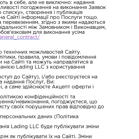
ть в себе, але не виключно: надання
ожливості погодження на виконання Заявок
списку», створення і публікація
на Сайті інформації про Послуги тощо.
з перевезенням, згідно з якими надаються
відальності між Замовником і Виконавцем,
обов'язковим для виконання усіма
general_contract/
ю технічних можливостей Сайту.
олітики, правила, умови і повідомлення
ми на Сайті та можуть направлятися в
панією Lading LLC з користування
туп до Сайту), і/або реєструєтеся на
а надання Послуг, Ви:
рі, а саме здійснюєте Акцепт оферти і
Політикою конфіденційності та
рушення/невиконання, погоджуєтеся, що
исту своїх порушених прав відповідно до
у персональних даних (Політика
анія Lading LLC буде публікувати зміни
ім як публікувати їх на Сайті. Зміни