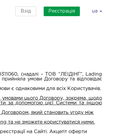
Вхід
Реєстрація
ua
11060, (надалі – ТОВ “ЛЕІДІНГ”, Lading
о прийняла умови Договору та відповідає
умови є однаковими для всіх Користувачів.
 умовами цього Договору, зокрема, щодо
ти за допомогою цієї Системи та іншою
 Договором, який становить угоду між
ng та не зможете користуватися ними.
реєстрації на Сайті. Акцепт оферти