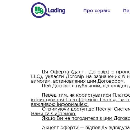
Про сервіс
Пе
Ця Оферта (далі - Договір) є проп
LLC), укласти Договір на зазначених в 
вимогам, встановлених цим Договором.
Цей Договір є публічним, відповідно 
Перед тим, як користуватися Платф
користування Платформою Lading, заст
важливою інформацією.
Отримуючи доступ до Послуг Системи
Вами та Системою.
Якщо Ви не погодитеся з цим Догово
Акцепт оферти
— відповідь відвідув