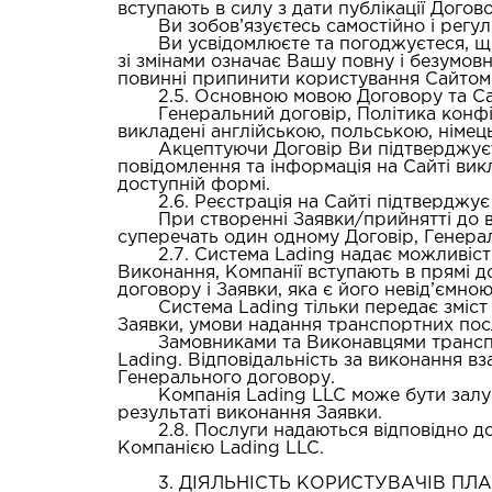
вступають в силу з дати публікації Догово
Ви зобов’язуєтесь самостійно і регу
Ви усвідомлюєте та погоджуєтеся, щ
зі змінами означає Вашу повну і безумов
повинні припинити користування Сайтом
2.5. Основною мовою Договору та Са
Генеральний договір, Політика конфі
викладені англійською, польською, німец
Акцептуючи Договір Ви підтверджуєте
повідомлення та інформація на Сайті викл
доступній формі.
2.6. Реєстрація на Сайті підтвердж
При створенні Заявки/прийнятті до в
суперечать один одному Договір, Генерал
2.7. Система Lading надає можливіст
Виконання, Компанії вступають в прямі д
договору і Заявки, яка є його невід’ємно
Система Lading тільки передає зміст
Заявки, умови надання транспортних посл
Замовниками та Виконавцями транспо
Lading. Відповідальність за виконання в
Генерального договору.
Компанія Lading LLC може бути залу
результаті виконання Заявки.
2.8. Послуги надаються відповідно 
Компанією Lading LLC.
3. ДІЯЛЬНІСТЬ КОРИСТУВАЧІВ П