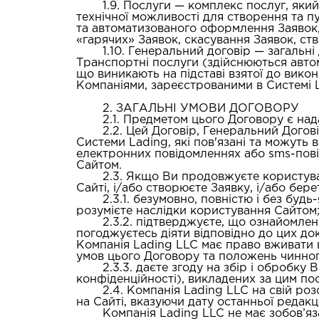
1.9.
Послуги
— комплекс послуг, який
технічної можливості для створення та п
та автоматизованого оформлення Заявок,
«гарячих» Заявок, скасування Заявок, ст
1.10.
Генеральний договір
— загальні 
Транспортні послуги (здійснюються автом
що виникають на підставі взятої до вико
Компаніями, зареєстрованими в Системі 
2. ЗАГАЛЬНІ УМОВИ ДОГОВОРУ
2.1. Предметом цього Договору є на
2.2. Цей Договір, Генеральний Догові
Системи Lading, які пов'язані та можуть 
електронних повідомленнях або sms-пові
Сайтом.
2.3. Якщо Ви продовжуєте користува
Сайті, і/або створюєте Заявку, і/або бер
2.3.1. безумовно, повністю і без буд
розумієте наслідки користування Сайтом
2.3.2. підтверджуєте, що ознайомлен
погоджуєтесь діяти відповідно до цих до
Компанія Lading LLC має право вживати в
умов цього Договору та положень чинног
2.3.3. даєте згоду на збір і обробк
конфіденційності),
викладених
за цим по
2.4. Компанія Lading LLC на свій ро
на Сайті, вказуючи дату останньої редакц
Компанія Lading LLC не має зобов’яз