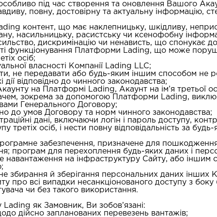
 (особливо під час створення та оновлення Вашого Ака
вдиву, повну, достовірну та актуальну інформацію, ст
Lading контент, що має наклепницьку, шкідливу, непри
хану, насильницьку, расистську чи ксенофобну інформ
сильство, дискримінацію чи ненависть, що спонукає д
еті функціонування Платформи Lading, що може поруш
тіх осіб;
уальної власності Компанії Lading LLC;
лати, не передавати або будь-яким іншим способом не
і дії відповідно до чинного законодавства;
Акаунту на Платформі Lading, Акаунт на ім’я третьої о
увачем, зокрема за допомогою Платформи Lading, виклю
овами Генерального Договору;
дно до умов Договору та норм чинного законодавства;
траційні дані, включаючи логін і пароль доступу, контр
у третіх осіб, і нести повну відповідальність за будь
 програмне забезпечення, призначене для пошкодженн
ня; програм для перехоплення будь-яких даних і перс
не навантаження на інфраструктуру Сайту, або іншим 
;
ане збирання й зберігання персональних даних інших К
айту про всі випадки несанкціонованого доступу з боку
увача чи без такого використання.
ading як Замовник, Ви зобов’язані:
щодо дійсно запланованих перевезень вантажів;