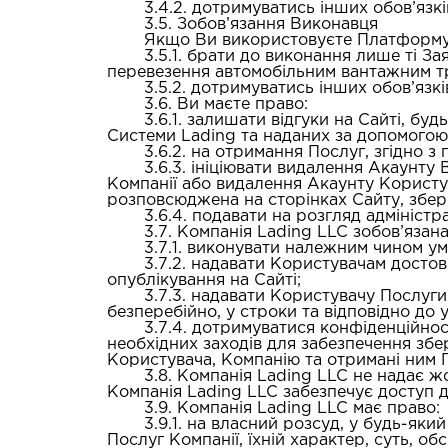
3.4.2. дотримуватись інших обов’яз
3.5. Зобов’язання Виконавця
Якщо Ви використовуєте Платформу L
3.5.1. брати до виконання лише ті З
перевезення автомобільним вантажним тр
3.5.2. дотримуватись інших обов’яз
3.6. Ви маєте право:
3.6.1. залишати відгуки на Сайті, б
Системи Lading та наданих за допомогою 
3.6.2. на отримання Послуг, згідно 
3.6.3. ініціювати видалення Акаунту
Компанії або видалення Акаунту Корист
розповсюджена на сторінках Сайту, збері
3.6.4. подавати на розгляд адмініст
3.7. Компанія Lading LLC зобов’язана
3.7.1. виконувати належним чином у
3.7.2. надавати Користувачам досто
опублікування на Сайті;
3.7.3. надавати Користувачу Послуги
безперебійно, у строки та відповідно до
3.7.4. дотримуватися конфіденційнос
необхідних заходів для забезпечення збе
Користувача, Компанію та отримані ним 
3.8. Компанія Lading LLC не надає ж
Компанія Lading LLC забезпечує доступ 
3.9. Компанія Lading LLC має право:
3.9.1. на власний розсуд, у будь-яки
Послуг Компанії, їхній характер, суть, о