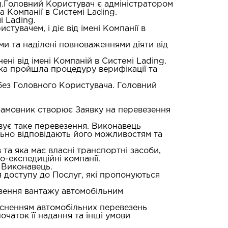
ng.Головний Користувач є адміністратором
 Компанії в Cистемі Lading.
і Lading.
увачем, і діє від імені Компанії в
ми та наділені повноваженнями діяти від
ені від імені Компаній в Системі Lading.
ка пройшла процедуру верифікації та
без Головного Користувача. Головний
 Замовник створює Заявку на перевезення
вує таке перевезення. Виконавець
льно відповідають його можливостям та
 та яка має власні транспортні засоби,
-експедиційні компанії.
 Виконавець.
 доступу до Послуг, які пропонуються
зення вантажу автомобільним
ійсненням автомобільних перевезень
очаток її надання та інші умови